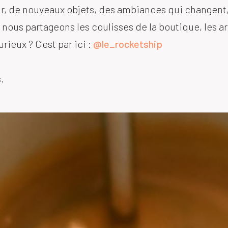
r, de nouveaux objets, des ambiances qui changent,
 nous partageons les coulisses de la boutique, les ar
ieux ? C'est par ici :
@le_rocketship
.