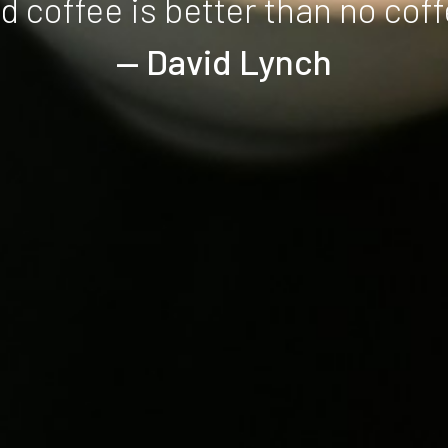
 coffee is better than no coffe
— David Lynch