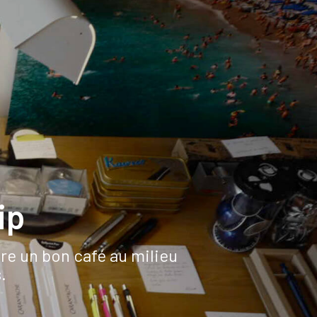
ip
ure un bon café au milieu
.