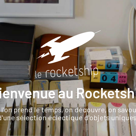
ienvenue au Rocketsh
 l'on prend le temps, on découvre, on savo
d'une sélection éclectique d'objets uniques